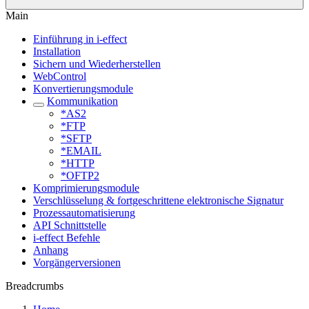
Main
Einführung in i-effect
Installation
Sichern und Wiederherstellen
WebControl
Konvertierungsmodule
Kommunikation
*AS2
*FTP
*SFTP
*EMAIL
*HTTP
*OFTP2
Komprimierungsmodule
Verschlüsselung & fortgeschrittene elektronische Signatur
Prozessautomatisierung
API Schnittstelle
i-effect Befehle
Anhang
Vorgängerversionen
Breadcrumbs