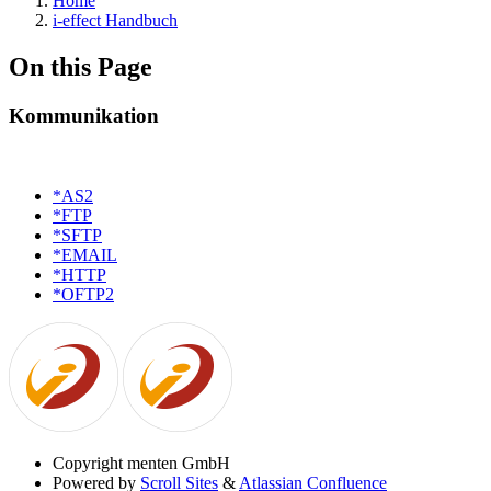
Home
i-effect Handbuch
On this Page
Kommunikation
*AS2
*FTP
*SFTP
*EMAIL
*HTTP
*OFTP2
Copyright
menten GmbH
Powered by
Scroll Sites
&
Atlassian Confluence