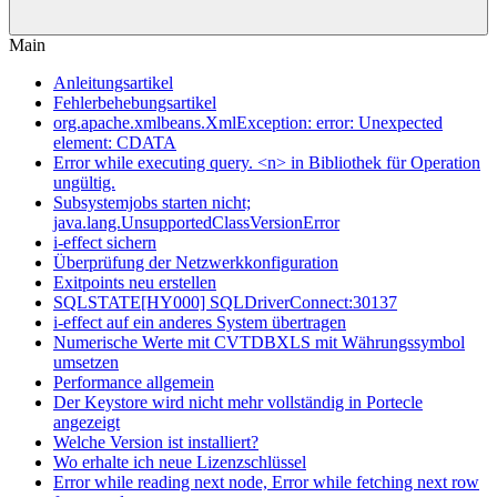
Main
Anleitungsartikel
Fehlerbehebungsartikel
org.apache.xmlbeans.XmlException: error: Unexpected
element: CDATA
Error while executing query. <n> in Bibliothek für Operation
ungültig.
Subsystemjobs starten nicht;
java.lang.UnsupportedClassVersionError
i-effect sichern
Überprüfung der Netzwerkkonfiguration
Exitpoints neu erstellen
SQLSTATE[HY000] SQLDriverConnect:30137
i-effect auf ein anderes System übertragen
Numerische Werte mit CVTDBXLS mit Währungssymbol
umsetzen
Performance allgemein
Der Keystore wird nicht mehr vollständig in Portecle
angezeigt
Welche Version ist installiert?
Wo erhalte ich neue Lizenzschlüssel
Error while reading next node, Error while fetching next row