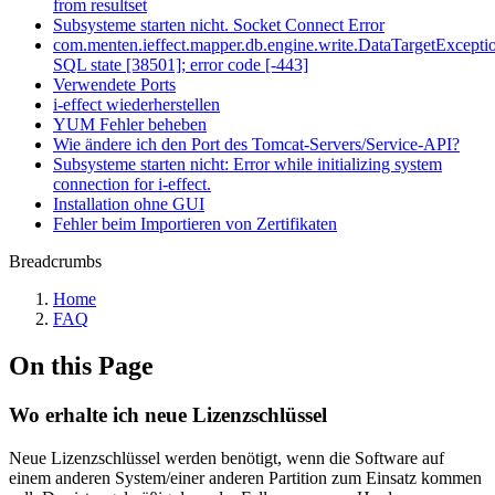
from resultset
Subsysteme starten nicht. Socket Connect Error
com.menten.ieffect.mapper.db.engine.write.DataTargetExcepti
SQL state [38501]; error code [-443]
Verwendete Ports
i-effect wiederherstellen
YUM Fehler beheben
Wie ändere ich den Port des Tomcat-Servers/Service-API?
Subsysteme starten nicht: Error while initializing system
connection for i-effect.
Installation ohne GUI
Fehler beim Importieren von Zertifikaten
Breadcrumbs
Home
FAQ
On this Page
Wo erhalte ich neue Lizenzschlüssel
Neue Lizenzschlüssel werden benötigt, wenn die Software auf
einem anderen System/einer anderen Partition zum Einsatz kommen