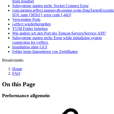
from resultset
Subsysteme starten nicht. Socket Connect Error
com.menten.ieffect.mapper.db.engine.write.DataTargetExcepti
SQL state [38501]; error code [-443]
Verwendete Ports
i-effect wiederherstellen
YUM Fehler beheben
Wie ändere ich den Port des Tomcat-Servers/Service-API?
Subsysteme starten nicht: Error while initializing system
connection for i-effect.
Installation ohne GUI
Fehler beim Importieren von Zertifikaten
Breadcrumbs
Home
FAQ
On this Page
Performance allgemein