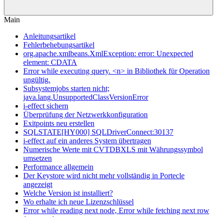
Main
Anleitungsartikel
Fehlerbehebungsartikel
org.apache.xmlbeans.XmlException: error: Unexpected
element: CDATA
Error while executing query. <n> in Bibliothek für Operation
ungültig.
Subsystemjobs starten nicht;
java.lang.UnsupportedClassVersionError
i-effect sichern
Überprüfung der Netzwerkkonfiguration
Exitpoints neu erstellen
SQLSTATE[HY000] SQLDriverConnect:30137
i-effect auf ein anderes System übertragen
Numerische Werte mit CVTDBXLS mit Währungssymbol
umsetzen
Performance allgemein
Der Keystore wird nicht mehr vollständig in Portecle
angezeigt
Welche Version ist installiert?
Wo erhalte ich neue Lizenzschlüssel
Error while reading next node, Error while fetching next row